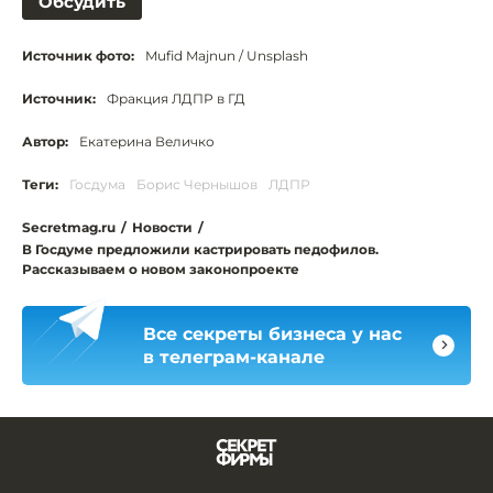
Обсудить
Источник фото:
Mufid Majnun / Unsplash
Источник:
Фракция ЛДПР в ГД
Автор:
Екатерина Величко
Теги:
Госдума
Борис Чернышов
ЛДПР
Secretmag.ru
/
Новости
/
В Госдуме предложили кастрировать педофилов.
Рассказываем о новом законопроекте
Все секреты бизнеса у нас
в телеграм-канале