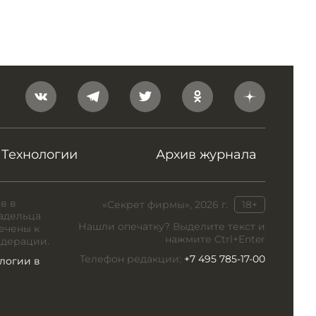
Технологии
Архив журнала
в в
«Секрет фирмы», 2026 г.
18+
адельца
Нашли опечатку? Выделите текст и
ечены к
нажмите Ctrl+Enter
едерации.
Телефон редакции:
+7 495 785-17-00
логии в