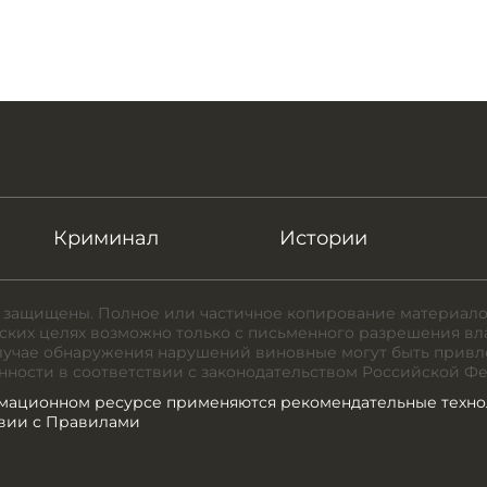
Криминал
Истории
 защищены. Полное или частичное копирование материало
ких целях возможно только с письменного разрешения вл
случае обнаружения нарушений виновные могут быть привл
нности в соответствии с законодательством Российской Ф
мационном ресурсе применяются рекомендательные техно
твии с Правилами