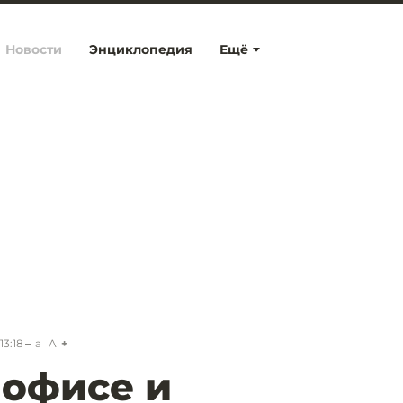
Новости
Энциклопедия
Ещё
13:18
a
A
 офисе и