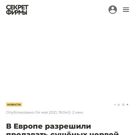
a
A
НОВОСТИ
Опубликовано
04 мая 2021, 19:04
2
мин.
В Европе разрешили
продавать сушёных червей