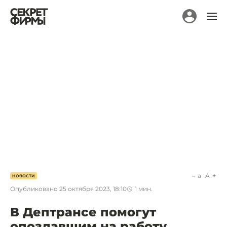
a
A
НОВОСТИ
Опубликовано
25 октября 2023, 18:10
1
мин.
В Дептрансе помогут
опоздавшим на работу