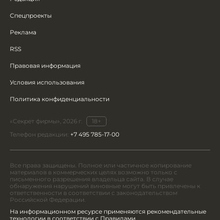
Спецпроекты
Реклама
RSS
Правовая информация
Условия использования
Политика конфиденциальности
«Секрет фирмы», 2026 г.
18+
Телефон редакции:
+7 495 785-17-00
Все права защищены. Полное или частичное копирование
материалов в коммерческих целях возможно только с
письменного разрешения владельца сайта. В случае
обнаружения нарушений виновные могут быть привлечены к
ответственности в соответствии с законодательством
Российской Федерации.
На информационном ресурсе применяются рекомендательные
технологии в соответствии с Правилами