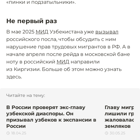
«пинки и подзатыльники».
Не первый раз
В мае 2025
МИД
Узбекистана уже
вызывал
российского посла, чтобы обсудить с ним
нарушение прав трудовых мигрантов в РФ. А в
начале апреля после рейда в московской бане
ноту в российский
МИД
направили
из Киргизии. Больше об этом можно узнать
здесь
.
Читайте на тему:
В России проверят экс-главу
Главу мигра
узбекской диаспоры. Он
лишили граж
призывал узбеков к экспансии в
жаловалась 
России
земляков
18.04.25
30.05.25