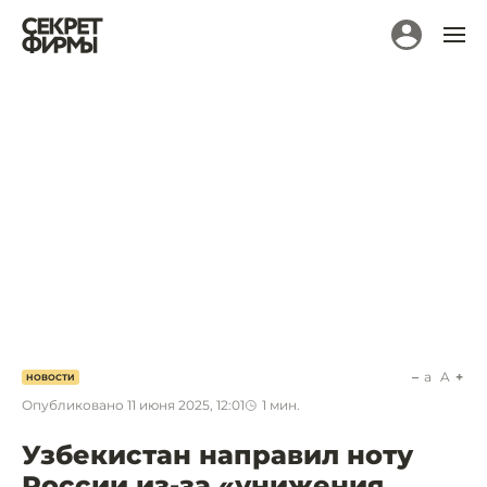
a
A
НОВОСТИ
Опубликовано
11 июня 2025, 12:01
1
мин.
Узбекистан направил ноту
России из-за «унижения