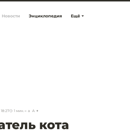
Новости
Энциклопедия
Ещё
 18:27
1
мин.
a
A
атель кота