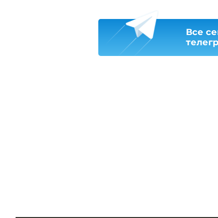
Все се
телег