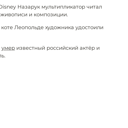
isney Назарук мультипликатор читал
, живописи и композиции.
 коте Леопольде художника удостоили
и
умер
известный российский актёр и
ь.