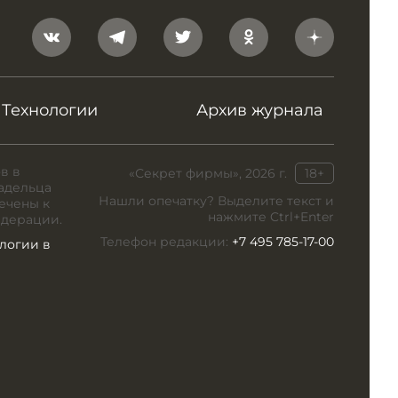
Технологии
Архив журнала
в в
«Секрет фирмы», 2026 г.
18+
адельца
Нашли опечатку? Выделите текст и
ечены к
нажмите Ctrl+Enter
едерации.
Телефон редакции:
+7 495 785-17-00
логии в