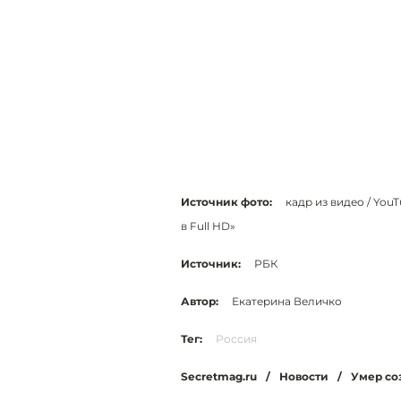
Источник фото:
кадр из видео / Yo
в Full HD»
Источник:
РБК
Автор:
Екатерина Величко
Тег:
Россия
Secretmag.ru
/
Новости
/
Умер со