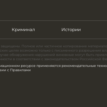
Криминал
Истории
 защищены. Полное или частичное копирование материало
ких целях возможно только с письменного разрешения вл
случае обнаружения нарушений виновные могут быть привл
нности в соответствии с законодательством Российской Ф
мационном ресурсе применяются рекомендательные техно
твии с Правилами