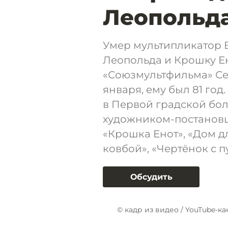
Леопольда
Умер мультипликатор В
Леопольда и Крошку Е
«Союзмультфильма» Сер
января, ему был 81 год
в Первой градской бол
художником-постановщ
«Крошка Енот», «Дом дл
ковбой», «Чертёнок с 
Обсудить
© кадр из видео / YouTube-к