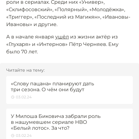
роли в сериалах. Среди них «Универ»,
«Склифосовский», «Полярный», «Молодёжка»,
«Триггер», «Последний из Магикян», «Ивановы-
Ивановы» и другие.
А в начале января
ушёл
из жизни актёр из
«Глухаря» и «Интернов» Пётр Черняев. Ему
было 70 лет.
Читайте на тему:
«Слову пацана» планируют дать
три сезона. О чём они будут
03.02.24
У Милоша Биковича забрали роль
в нашумевшем сериале HBO
«Белый лотос». За что?
03.02.24