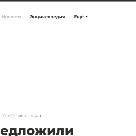
Новости
Энциклопедия
Ещё
 20:09
1
мин.
a
A
редложили