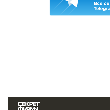
Все се
Telegr