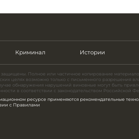
Криминал
Истории
 защищены. Полное или частичное копирование материало
ких целях возможно только с письменного разрешения вл
случае обнаружения нарушений виновные могут быть привл
нности в соответствии с законодательством Российской Ф
мационном ресурсе применяются рекомендательные техно
твии с Правилами