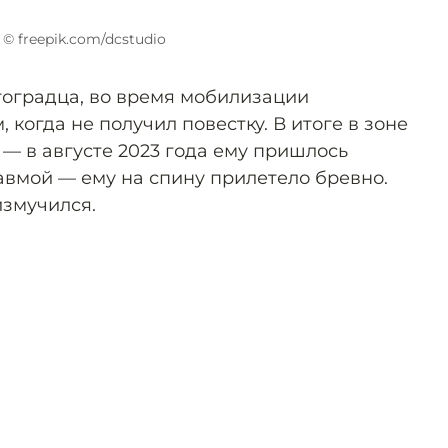
© freepik.com/dcstudio
гоградца, во время мобилизации
 когда не получил повестку. В итоге в зоне
— в августе 2023 года ему пришлось
авмой — ему на спину прилетело бревно.
измучился.