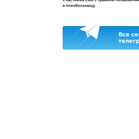
в психбольницу
Все се
телег