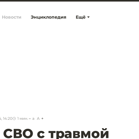
Новости
Энциклопедия
Ещё
, 14:20
1
мин.
a
A
 СВО с травмой