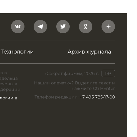
Технологии
Архив журнала
в в
«Секрет фирмы», 2026 г.
18+
адельца
Нашли опечатку? Выделите текст и
ечены к
нажмите Ctrl+Enter
едерации.
Телефон редакции:
+7 495 785-17-00
логии в