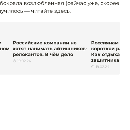
обокрала возлюбленная (сейчас уже, скорее
случилось — читайте
здесь
.
у
Российские компании не
Россиянам нап
вном
хотят нанимать aйтишников-
короткой рабо
релокантов. В чём дело
Как отдыхаем 
защитника Оте
19.02.24
19.02.24