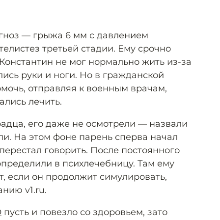
гноз — грыжа 6 мм с давлением
елистез третьей стадии. Ему срочно
Константин не мог нормально жить из-за
лись руки и ноги. Но в гражданской
омочь, отправляя к военным врачам,
ались лечить.
радца, его даже не осмотрели — назвали
и. На этом фоне парень сперва начал
 перестал говорить. После постоянного
определили в психлечебницу. Там ему
т, если он продолжит симулировать,
нию v1.ru.
О
пусть и повезло со здоровьем, зато