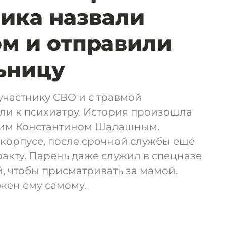
ика назвали
м и отправили
ьницу
 участнику СВО и с травмой
ли к психиатру. История произошла
тним Константином Шалашным.
 корпусе, после срочной службы ещё
ракту. Парень даже служил в спецназе
й, чтобы присматривать за мамой.
жен ему самому.