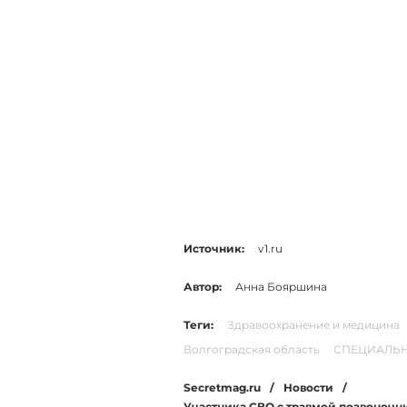
Источник:
v1.ru
Автор:
Анна Бояршина
Теги:
Здравоохранение и медицина
Волгоградская область
СПЕЦИАЛЬН
Secretmag.ru
/
Новости
/
Участника СВО с травмой позвоночн