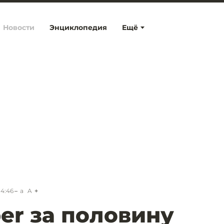
Новости
Энциклопедия
Ещё
14:46
a
A
er за половину