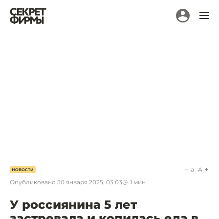
a
A
НОВОСТИ
Опубликовано
30 января 2025, 03:03
1
мин.
У россиянина 5 лет
застревала и копилась еда в