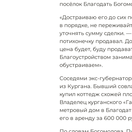
посёлок Благодать Богомо
«Достраиваю его до сих п
в порядке, не переживай
уточнять сумму сделки. —
потихонечку продавал. До
цена будет, буду продават
Благоустройством занима
обустраиваем».
Соседями экс-губернатор
из Кургана. Бывший совл
купил коттедж схожей пло
Владелец курганского «Г
метровый дом в Благодати
его в аренду за 600 000 р
По словам Богомолова, П