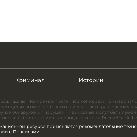
Криминал
Истории
 защищены. Полное или частичное копирование материало
ких целях возможно только с письменного разрешения вл
случае обнаружения нарушений виновные могут быть привл
нности в соответствии с законодательством Российской Ф
мационном ресурсе применяются рекомендательные техно
твии с Правилами