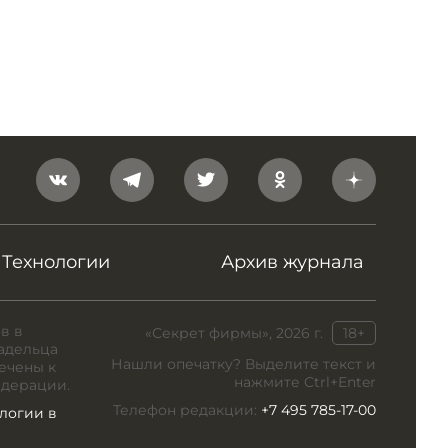
Технологии
Архив журнала
в в
«Секрет фирмы», 2026 г.
18+
адельца
Нашли опечатку? Выделите текст и
ечены к
нажмите Ctrl+Enter
едерации.
Телефон редакции:
+7 495 785-17-00
логии в