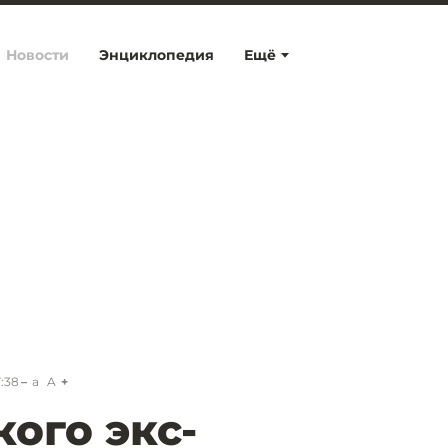
Новости
Энциклопедия
Ещё
7:38
a
A
кого экс-