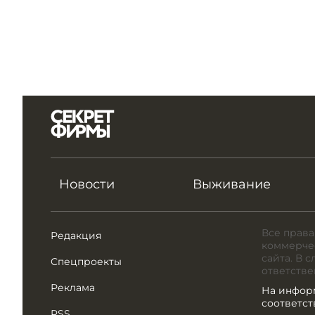
Новости
Выживание
Все права
Редакция
коммерчес
сайта. В 
Спецпроекты
ответстве
Реклама
На инфор
соответс
RSS