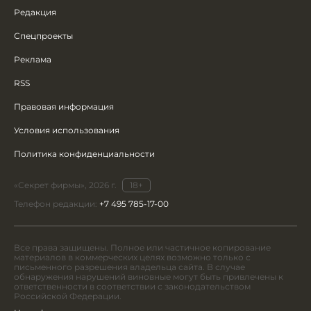
Редакция
Спецпроекты
Реклама
RSS
Правовая информация
Условия использования
Политика конфиденциальности
«Секрет фирмы», 2026 г.
18+
Телефон редакции:
+7 495 785-17-00
Все права защищены. Полное или частичное копирование
материалов в коммерческих целях возможно только с
письменного разрешения владельца сайта. В случае
обнаружения нарушений виновные могут быть привлечены к
ответственности в соответствии с законодательством
Российской Федерации.