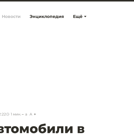
Новости
Энциклопедия
Ещё
2:22
1
мин.
a
A
втомобили в