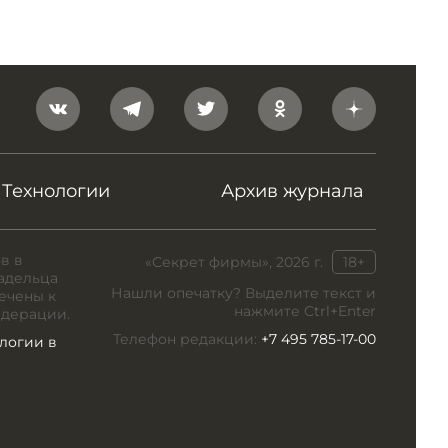
Технологии
Архив журнала
в в
«Секрет фирмы», 2026 г.
18+
адельца
Нашли опечатку? Выделите текст и
ечены к
нажмите Ctrl+Enter
едерации.
Телефон редакции:
+7 495 785-17-00
логии в