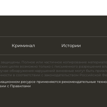
Криминал
Истории
 защищены. Полное или частичное копирование материало
ких целях возможно только с письменного разрешения вл
случае обнаружения нарушений виновные могут быть привл
нности в соответствии с законодательством Российской Ф
мационном ресурсе применяются рекомендательные техно
твии с Правилами