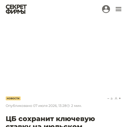
a
A
НОВОСТИ
Опубликовано
07 июля 2026, 13:28
2
мин.
ЦБ сохранит ключевую
ставку на июльском