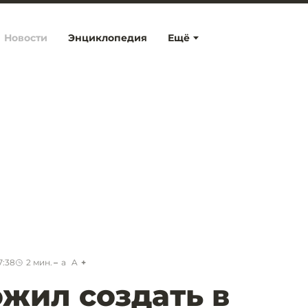
Новости
Энциклопедия
Ещё
7:38
2
мин.
a
A
жил создать в