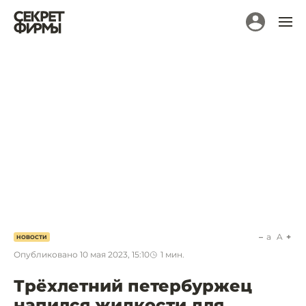
a
A
НОВОСТИ
Опубликовано
10 мая 2023, 15:10
1
мин.
Трёхлетний петербуржец
напился жидкости для