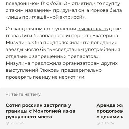
псевдонимом Глюк’oZa. Он отметил, что группу
с таким названием придумал он, а Ионова была
«лишь приглашённой актрисой».
О скандальном выступлении
высказалась
даже
глава Лиги безопасного интернета Екатерина
Мизулина. Она предположила, что поведение
звезды могло быть «следствием употребления
отдельных запрещённых препаратов».
Мизулина предложила организаторам других
выступлений Глюкозы предварительно
проверять певицу на наркотики.
Читайте на тему:
Сотня россиян застряла у
Аренда жиль
границы с Монголией из-за
продолжает 
рухнувшего моста
с ценами к 
21.07.24
21.07.24