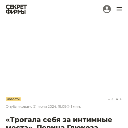
a
A
НОВОСТИ
Опубликовано
21 июля 2024, 19:09
1
мин.
«Трогала себя за интимные
места». Певица Глюкоза