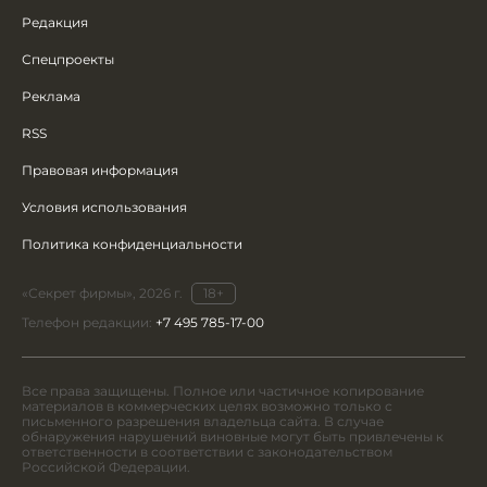
Редакция
Спецпроекты
Реклама
RSS
Правовая информация
Условия использования
Политика конфиденциальности
«Секрет фирмы», 2026 г.
18+
Телефон редакции:
+7 495 785-17-00
Все права защищены. Полное или частичное копирование
материалов в коммерческих целях возможно только с
письменного разрешения владельца сайта. В случае
обнаружения нарушений виновные могут быть привлечены к
ответственности в соответствии с законодательством
Российской Федерации.