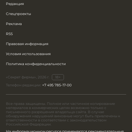
Редакция
Спецпроекты
Реклама
RSS
Правовая информация
Условия использования
Политика конфиденциальности
«Секрет фирмы», 2026 г.
18+
Телефон редакции:
+7 495 785-17-00
Все права защищены. Полное или частичное копирование
материалов в коммерческих целях возможно только с
письменного разрешения владельца сайта. В случае
обнаружения нарушений виновные могут быть привлечены к
ответственности в соответствии с законодательством
Российской Федерации.
На информационном ресурсе применяются рекомендательные