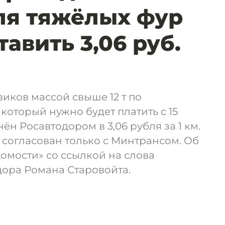
ля тяжёлых фур
авить 3,06 руб.
виков массой свыше 12 т по
который нужно будет платить с 15
нён Росавтодором в 3,06 рубля за 1 км.
 согласован только с Минтрансом. Об
домости» со ссылкой на слова
дора Романа Старовойта.