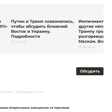
л
Путин и Трамп созвонились,
Импичмент, се
00%-
чтобы обсудить Ближний
другие неприя
Восток и Украину.
Трампу грозит
Подробности
разгоревшийся
Маском. Всё п
14.06.25
06.06.25
Обсудить
д Трамп
Владимир Путин
ранам вторичными санкциями за торговлю