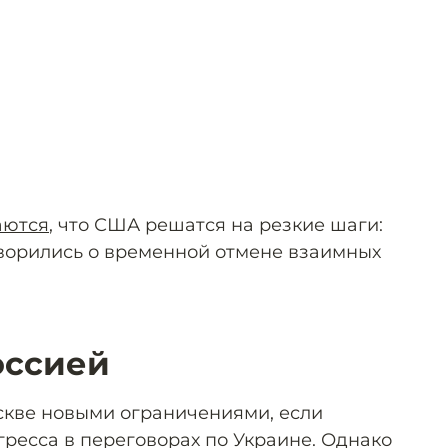
аются
, что США решатся на резкие шаги:
оворились о временной отмене взаимных
оссией
кве новыми ограничениями, если
огресса в переговорах по Украине. Однако