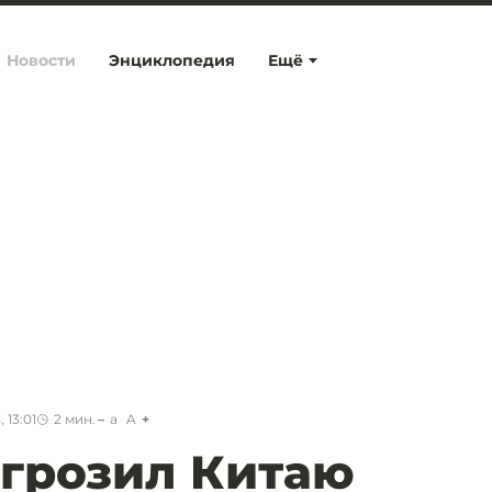
Новости
Энциклопедия
Ещё
 13:01
2
мин.
a
A
грозил Китаю