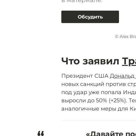
в материале.
Обсудить
© Alex Br
Что заявил
Тр
Президент США
Дональд
новых санкций против ст
под удар уже попала Инд
выросли до 50% (+25%). 
аналогичные меры для Ки
«Давайте по