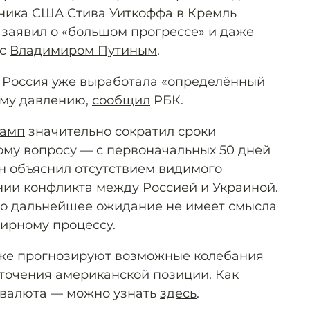
ника США Стива Уиткоффа в Кремль
заявил о «большом прогрессе» и даже
 с
Владимиром Путиным
.
о Россия уже выработала «определённый
ому давлению,
сообщил
РБК.
амп
значительно сократил сроки
ому вопросу — с первоначальных 50 дней
он объяснил отсутствием видимого
нии конфликта между Россией и Украиной.
то дальнейшее ожидание не имеет смысла
мирному процессу.
же прогнозируют возможные колебания
сточения американской позиции. Как
 валюта — можно узнать
здесь
.