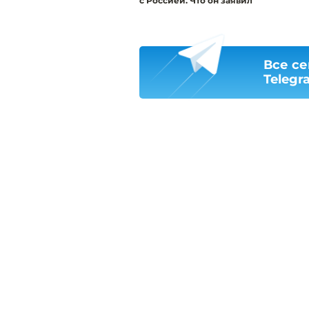
с Россией. Что он заявил
Все се
Telegr