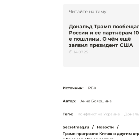
Читайте на тему:
Дональд Трамп пообеща
России и её партнёрам 1
е пошлины. О чём ещё
заявил президент США
14.07.25
Источник:
РБК
Автор:
Анна Бояршина
Теги:
Конфликт на Украине
Дональ
Secretmag.ru
/
Новости
/
Трамп пригрозил Китаю и другим ст