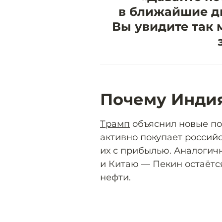
“
в ближайшие дн
Вы увидите так 
Почему Индия
Трамп
объяснил новые пош
активно покупает россий
их с прибылью. Аналогич
и Китаю — Пекин остаёт
нефти.