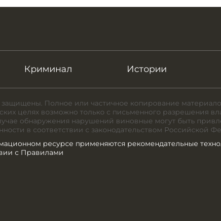
Криминал
Истории
 защищены. Полное или частичное копирование материало
ких целях возможно только с письменного разрешения вл
случае обнаружения нарушений виновные могут быть привл
нности в соответствии с законодательством Российской Ф
мационном ресурсе применяются рекомендательные техно
твии с Правилами