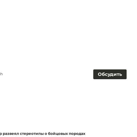
Обсудить
sh
р развеял стереотипы о бойцовых породах