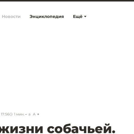
Новости
Энциклопедия
Ещё
 17:56
1
мин.
a
A
 жизни собачьей.