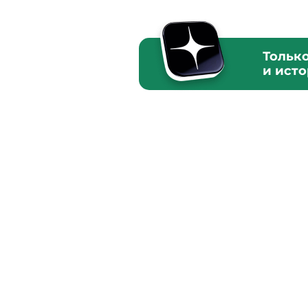
Тольк
и ист