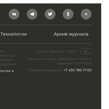
Технологии
Архив журнала
в в
«Секрет фирмы», 2026 г.
18+
адельца
Нашли опечатку? Выделите текст и
ечены к
нажмите Ctrl+Enter
едерации.
Телефон редакции:
+7 495 785-17-00
логии в