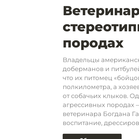
Ветеринар
стереотип
породах
Владельцы американск
доберманов и питбуле
что их питомец «бойцов
полкилометра, а хозяе
от собачьих клыков. О
агрессивных породах —
ветеринара Богдана Га
воспитание, дрессиров