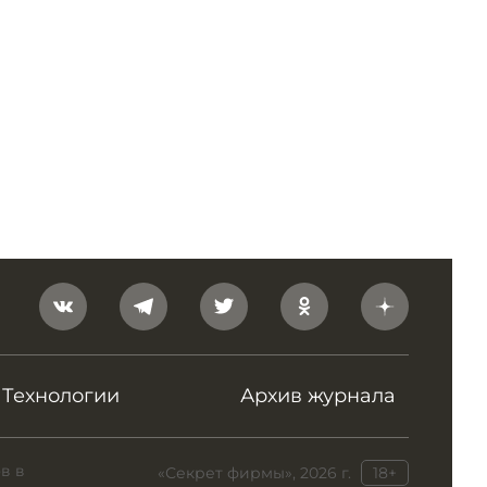
Технологии
Архив журнала
в в
«Секрет фирмы», 2026 г.
18+