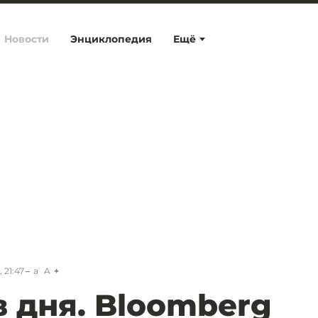
Новости
Энциклопедия
Ещё
 21:47
a
A
в дня. Bloomberg