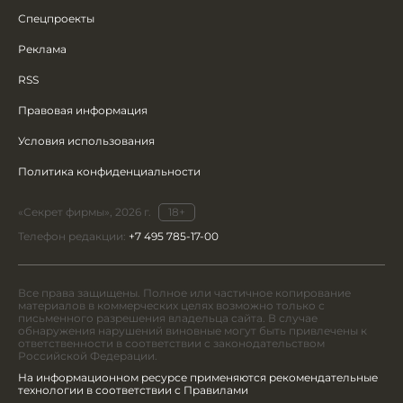
Спецпроекты
Реклама
RSS
Правовая информация
Условия использования
Политика конфиденциальности
«Секрет фирмы», 2026 г.
18+
Телефон редакции:
+7 495 785-17-00
Все права защищены. Полное или частичное копирование
материалов в коммерческих целях возможно только с
письменного разрешения владельца сайта. В случае
обнаружения нарушений виновные могут быть привлечены к
ответственности в соответствии с законодательством
Российской Федерации.
На информационном ресурсе применяются рекомендательные
технологии в соответствии с Правилами