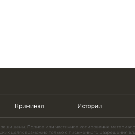
Криминал
Истории
 защищены. Полное или частичное копирование материало
ких целях возможно только с письменного разрешения вл