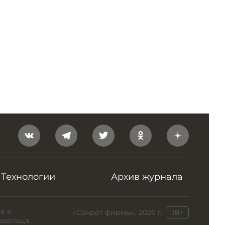
Технологии
Архив журнала
в в
«Секрет фирмы», 2026 г.
18+
адельца