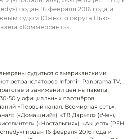
л» («Ностальгия»), «Акцепт» (РЕН ТВ) и
dy») подан 16 февраля 2016 года и
жным судом Южного округа Нью-
газета «Коммерсантъ».
намерены судиться с американскими
ют ретрансляторов Infomir, Panorama TV,
иратстве и занижении цен на пакеты
$30-50 у официальных партнёров.
паний «Первый канал. Всемирная сеть»,
нал» («Домашний»), «ТВ Дарьял» («Че»),
риселинтел» («Ностальгия»), «Акцепт» (РЕН
Comedy») подан 16 февраля 2016 года и