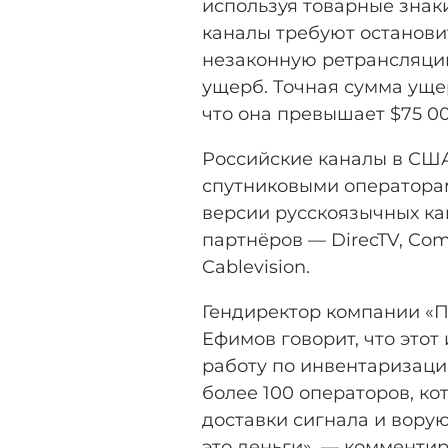
используя товарные знак
каналы требуют останови
незаконную ретрансляци
ущерб. Точная сумма ущер
что она превышает $75 00
Российские каналы в СШ
спутниковыми оператора
версии русскоязычных ка
партнёров — DirecTV, Comc
Cablevision.
Гендиректор компании «П
Ефимов говорит, что это
работу по инвентаризаци
более 100 операторов, ко
доставки сигнала и ворую
это деньги», — комментир