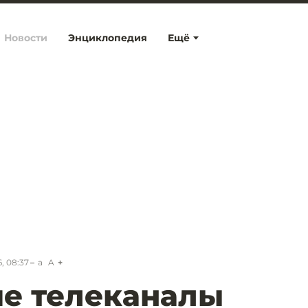
Новости
Энциклопедия
Ещё
, 08:37
a
A
е телеканалы