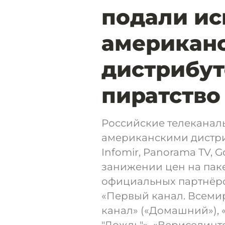
подали ис
американ
дистрибут
пиратство
Российские телеканал
американскими дистри
Infomir, Panorama TV, 
занижении цен на пакет
официальных партнёро
«Первый канал. Всемир
канал» («Домашний»), «