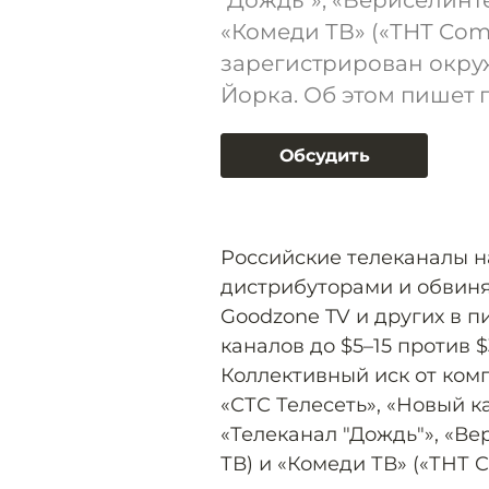
"Дождь"», «Вериселинте
«Комеди ТВ» («ТНТ Come
зарегистрирован окру
Йорка. Об этом пишет 
Обсудить
Российские телеканалы 
дистрибуторами и обвиня
Goodzone TV и других в п
каналов до $5–15 против 
Коллективный иск от ком
«СТС Телесеть», «Новый ка
«Телеканал "Дождь"», «Ве
ТВ) и «Комеди ТВ» («ТНТ 