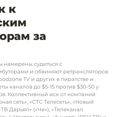
к к
ским
орам за
ы намерены судиться с
буторами и обвиняют ретрансляторов
Goodzone TV и других в пиратстве и
ы каналов до $5-15 против $30-50 у
в. Коллективный иск от компаний
ная сеть», «СТС Телесеть», «Новый
ТВ Дарьял» («Че»), «Телеканал