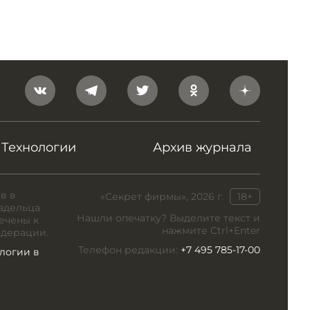
Технологии
Архив журнала
в в
«Секрет фирмы», 2026 г.
18+
адельца
Нашли опечатку? Выделите текст и
ечены к
нажмите Ctrl+Enter
едерации.
Телефон редакции:
+7 495 785-17-00
логии в