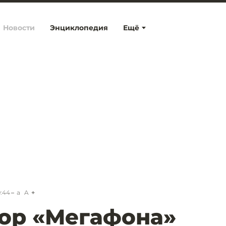
Новости
Энциклопедия
Ещё
9:44
a
A
ор «Мегафона»