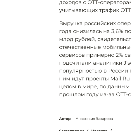
доходов с ОТТ-оператора
учитывающих трафик ОТТ
Выручка российских опер
года снизилась на 3,6% п
млрд рублей, свидетельст
отечественные мобильные
сервисов примерно 2% сво
подсчитали аналитики J’s
популярностью в России п
ним идут проекты Mail.Ru 
целом в мире, по данным 
прошлом году из-за OTT-
Автор:
Анастасия Захарова
Secretmag.ru
/
Новости
/