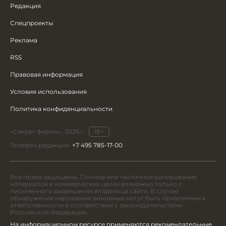
Редакция
Спецпроекты
Реклама
RSS
Правовая информация
Условия использования
Политика конфиденциальности
«Секрет фирмы», 2026 г.
18+
Телефон редакции:
+7 495 785-17-00
Все права защищены. Полное или частичное копирование
материалов в коммерческих целях возможно только с
письменного разрешения владельца сайта. В случае
обнаружения нарушений виновные могут быть привлечены к
ответственности в соответствии с законодательством
Российской Федерации.
На информационном ресурсе применяются рекомендательные