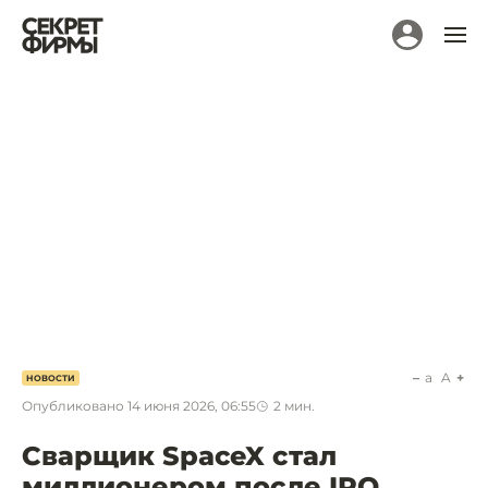
a
A
НОВОСТИ
Опубликовано
14 июня 2026, 06:55
2
мин.
Сварщик SpaceX стал
миллионером после IPO