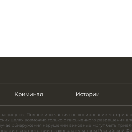
Криминал
Истории
 защищены. Полное или частичное копирование материало
ких целях возможно только с письменного разрешения вл
случае обнаружения нарушений виновные могут быть привл
нности в соответствии с законодательством Российской Ф