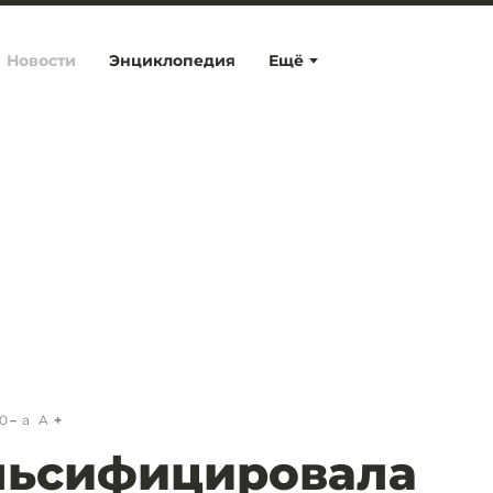
Новости
Энциклопедия
Ещё
00
a
A
льсифицировала