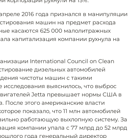
ии корпорации рухнули на 15%.
 апреле 2016 года признался в манипуляции
естирования машин на предмет расхода
ные касаются 625 000 малолитражных
дала капитализация компании рухнула на
анизации International Council on Clean
тестирование дизельных автомобилей
дения чистоты машин с такими
е исследования выяснилось, что выброс
двигателей Jetta превышает нормы США в
раз. После этого американские власти
оторое показало, что 11 млн автомобилей
вильно работающую выхлопную систему. За
зация компании упала с 77 млрд до 52 млрд
прошлого года генеральный директор