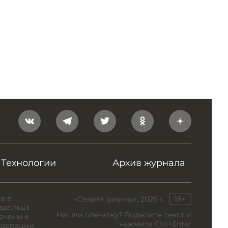
Технологии
Архив журнала
в в
«Секрет фирмы», 2026 г.
18+
адельца
Нашли опечатку? Выделите текст и
ечены к
нажмите Ctrl+Enter
едерации.