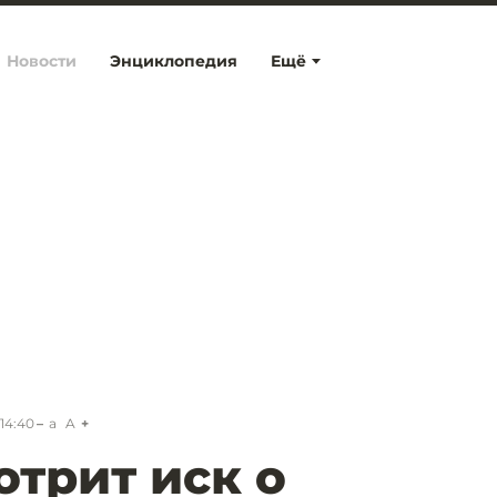
Новости
Энциклопедия
Ещё
 14:40
a
A
отрит иск о