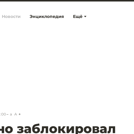
Новости
Энциклопедия
Ещё
1:00
a
A
но заблокировал