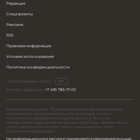
Редакция
Спецпроекты
Реклама
RSS
Правовая информация
Условия использования
Политика конфиденциальности
«Секрет фирмы», 2026 г.
18+
Телефон редакции:
+7 495 785-17-00
Все права защищены. Полное или частичное копирование
материалов в коммерческих целях возможно только с
письменного разрешения владельца сайта. В случае
обнаружения нарушений виновные могут быть привлечены к
ответственности в соответствии с законодательством
Российской Федерации.
На информационном ресурсе применяются рекомендательные