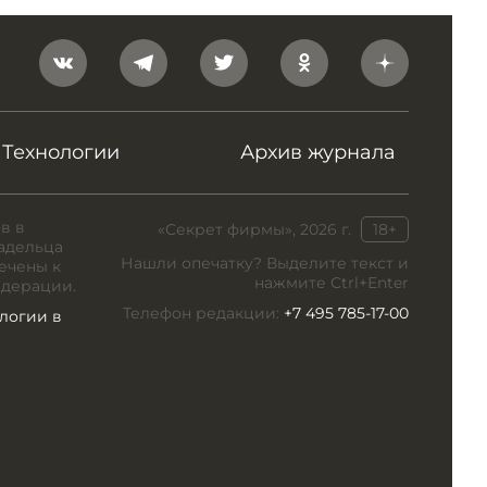
Технологии
Архив журнала
в в
«Секрет фирмы», 2026 г.
18+
адельца
Нашли опечатку? Выделите текст и
ечены к
нажмите Ctrl+Enter
едерации.
Телефон редакции:
+7 495 785-17-00
логии в