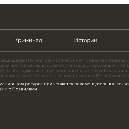
Криминал
Истории
 защищены. Полное или частичное копирование материало
ких целях возможно только с письменного разрешения вл
случае обнаружения нарушений виновные могут быть привл
нности в соответствии с законодательством Российской Ф
мационном ресурсе применяются рекомендательные техно
твии с Правилами