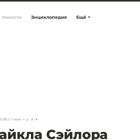
Новости
Энциклопедия
Ещё
8:18
1
мин.
a
A
Майкла Сэйлора