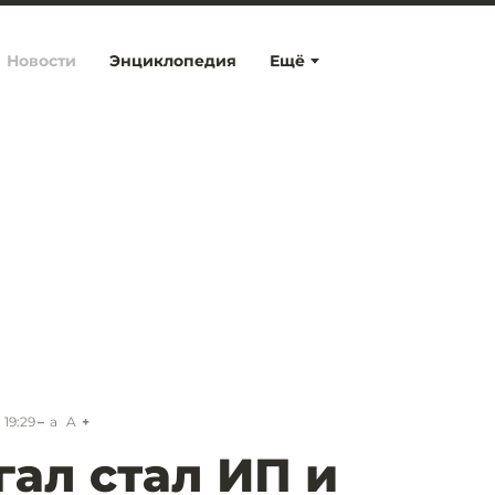
Новости
Энциклопедия
Ещё
 19:29
a
A
гал стал ИП и