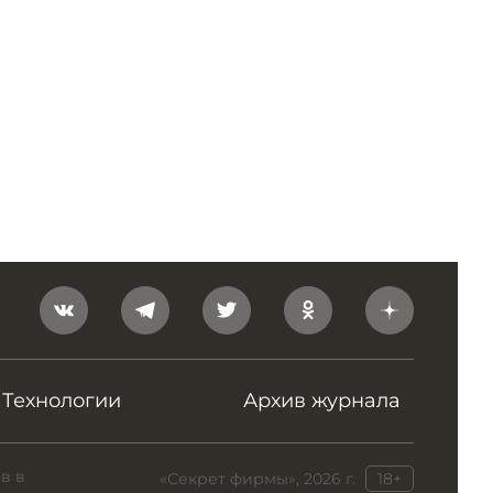
Технологии
Архив журнала
в в
«Секрет фирмы», 2026 г.
18+