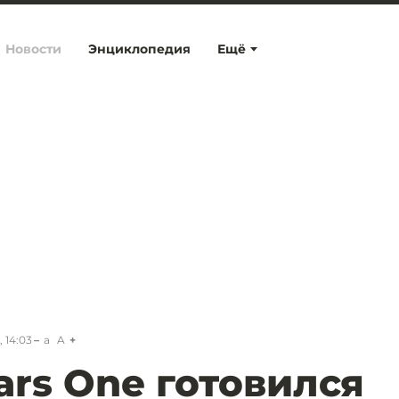
Новости
Энциклопедия
Ещё
 14:03
a
A
ars One готовился