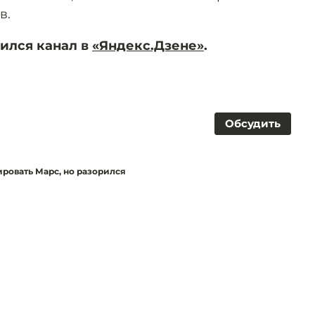
в.
ился канал в
«Яндекс.Дзене»
.
Обсудить
ировать Марс, но разорился