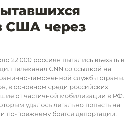
пытавшихся
в США через
оло 22 000 россиян пытались въехать в
щил телеканал CNN со ссылкой на
ранично-таможенной службы страны.
в, в основном среди российских
шие от частичной мобилизации в РФ.
которым удалось легально попасть на
ни по-прежнему боятся депортации.