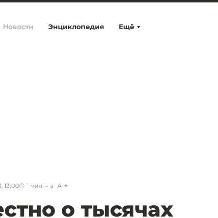
Новости
Энциклопедия
Ещё
, 13:00
1
мин.
a
A
естно о тысячах