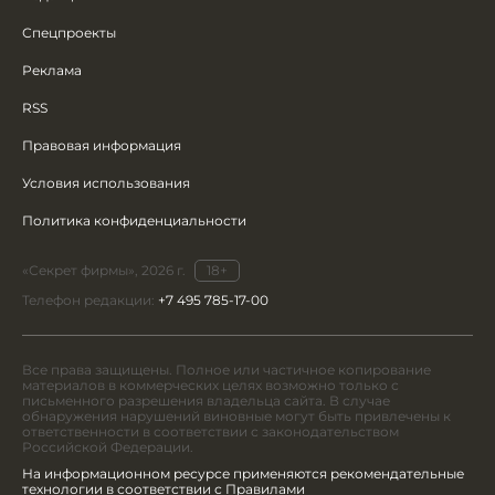
Спецпроекты
Реклама
RSS
Правовая информация
Условия использования
Политика конфиденциальности
«Секрет фирмы», 2026 г.
18+
Телефон редакции:
+7 495 785-17-00
Все права защищены. Полное или частичное копирование
материалов в коммерческих целях возможно только с
письменного разрешения владельца сайта. В случае
обнаружения нарушений виновные могут быть привлечены к
ответственности в соответствии с законодательством
Российской Федерации.
На информационном ресурсе применяются рекомендательные
технологии в соответствии с Правилами