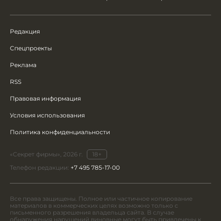
Редакция
Спецпроекты
Реклама
RSS
Правовая информация
Условия использования
Политика конфиденциальности
«Секрет фирмы», 2026 г.
18+
Телефон редакции:
+7 495 785-17-00
Все права защищены. Полное или частичное копирование
материалов в коммерческих целях возможно только с
письменного разрешения владельца сайта. В случае
обнаружения нарушений виновные могут быть привлечены к