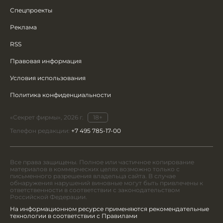
Спецпроекты
Реклама
RSS
Правовая информация
Условия использования
Политика конфиденциальности
«Секрет фирмы», 2026 г.
18+
Телефон редакции:
+7 495 785-17-00
Все права защищены. Полное или частичное копирование
материалов в коммерческих целях возможно только с
письменного разрешения владельца сайта. В случае
обнаружения нарушений виновные могут быть привлечены к
ответственности в соответствии с законодательством
Российской Федерации.
На информационном ресурсе применяются рекомендательные
технологии в соответствии с Правилами