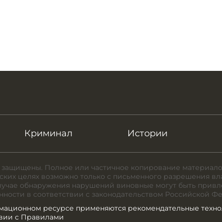
Криминал
Истории
 защищены. Полное или частичное копирование материало
ких целях возможно только с письменного разрешения вл
случае обнаружения нарушений виновные могут быть привл
нности в соответствии с законодательством Российской Ф
мационном ресурсе применяются рекомендательные техно
твии с Правилами