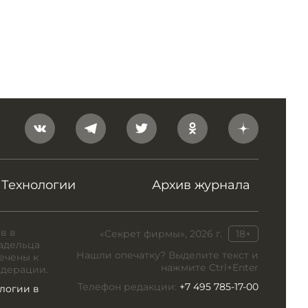
Технологии
Архив журнала
в в
«Секрет фирмы», 2026 г.
18+
адельца
Нашли опечатку? Выделите текст и
ечены к
нажмите Ctrl+Enter
едерации.
Телефон редакции:
+7 495 785-17-00
логии в