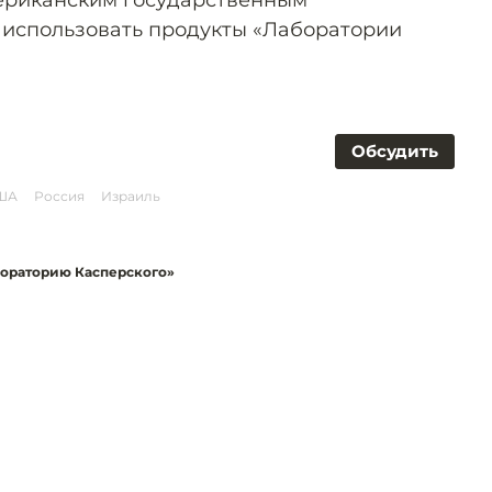
мериканским государственным
использовать продукты «Лаборатории
Обсудить
ША
Россия
Израиль
ораторию Касперского»