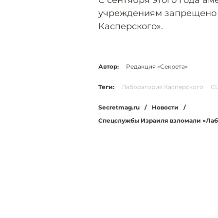
С сентября этого года а
учреждениям запрещено 
Касперского».
Автор:
Редакция «Секрета»
Теги:
Лаборатория Касперского
С
Secretmag.ru
/
Новости
/
Спецслужбы Израиля взломали «Лаб