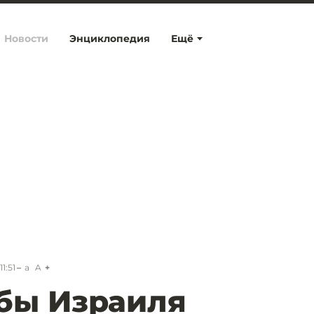
Новости
Энциклопедия
Ещё
11:51
a
A
бы Израиля