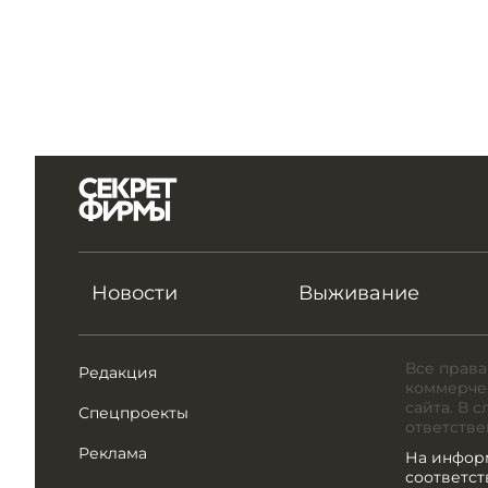
Новости
Выживание
Все права
Редакция
коммерчес
сайта. В 
Спецпроекты
ответстве
Реклама
На инфор
соответс