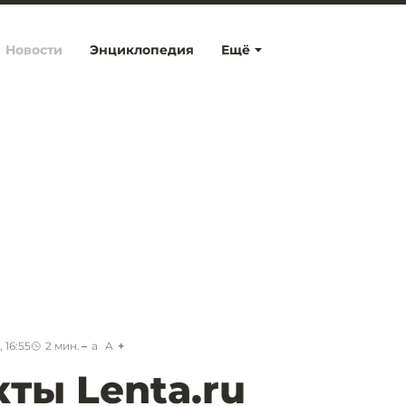
Новости
Энциклопедия
Ещё
 16:55
2
мин.
a
A
ты Lenta.ru