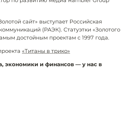
ктор по развитию медиа Rambler Group
олотой сайт» выступает Российская
коммуникаций (РАЭК). Статуэтки «Золотого
амым достойным проектам с 1997 года.
цпроекта
«Титаны в трико»
а, экономики и финансов — у нас в