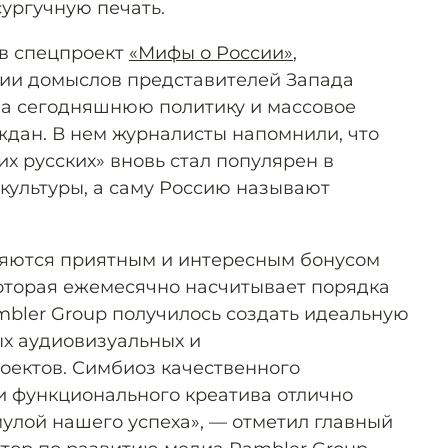
сургучную печать.
ов спецпроект
«Мифы о России»
,
ии домыслов представителей Запада
на сегодняшнюю политику и массовое
ждан. В нем журналисты напомнили, что
их русских» вновь стал популярен в
культуры, а саму Россию называют
ляются приятным и интересным бонусом
 которая ежемесячно насчитывает порядка
mbler Group получилось создать идеальную
х аудиовизуальных и
оектов. Симбиоз качественного
и функционального креатива отлично
мулой нашего успеха», — отметил главный