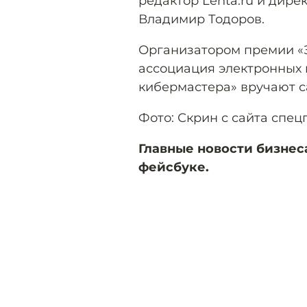
редактор Lenta.ru и дире
Владимир Тодоров.
Организатором премии «З
ассоциация электронных 
кибермастера» вручают с
Фото: Скрин с сайта спе
Главные новости бизнес
фейсбуке.