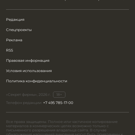
Редакция
Спецпроекты
Реклама
RSS
Правовая информация
Условия использования
Политика конфиденциальности
«Секрет фирмы», 2026 г.
18+
Телефон редакции:
+7 495 785-17-00
Все права защищены. Полное или частичное копирование
материалов в коммерческих целях возможно только с
письменного разрешения владельца сайта. В случае
обнаружения нарушений виновные могут быть привлечены к