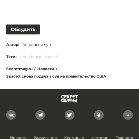
Обсудить
Автор:
Анастасия Куц
Теги:
Илон Маск
SpaceX
Secretmag.ru
/
Новости
/
SpaceX снова подала в суд на правительство США
Новости
Выживание
Криминал
Истории
Технологии