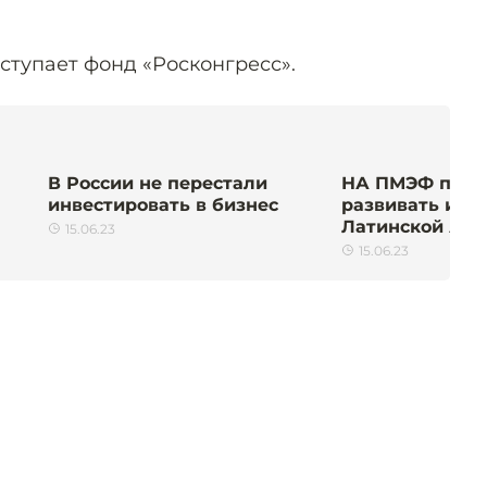
тупает фонд «Росконгресс».
В России не перестали
НА ПМЭФ приз
инвестировать в бизнес
развивать имп
Латинской Ам
15.06.23
15.06.23