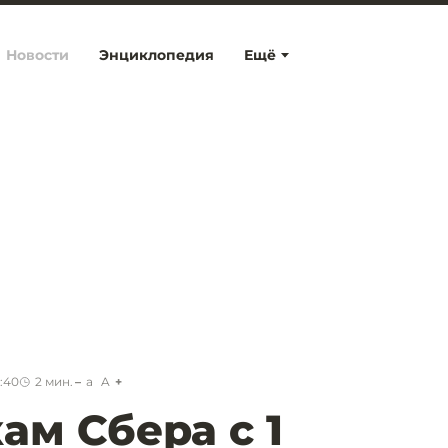
Новости
Энциклопедия
Ещё
3:40
2
мин.
a
A
ам Сбера с 1