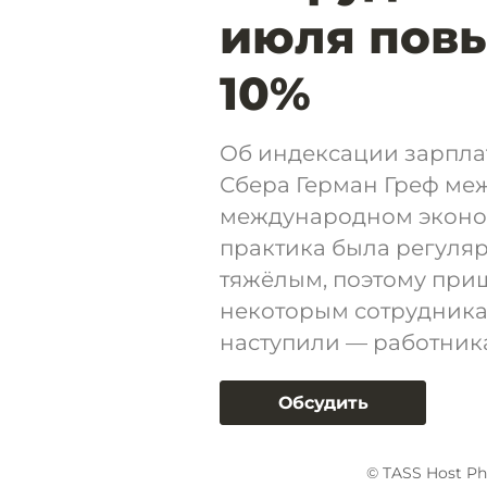
июля повы
10%
Об индексации зарплат
Сбера Герман Греф ме
международном эконом
практика была регуля
тяжёлым, поэтому при
некоторым сотрудникам
наступили — работника
Обсудить
© TASS Host Ph