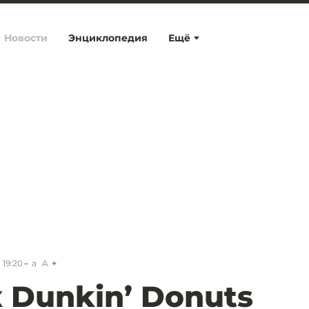
Новости
Энциклопедия
Ещё
 19:20
a
A
 Dunkin’ Donuts