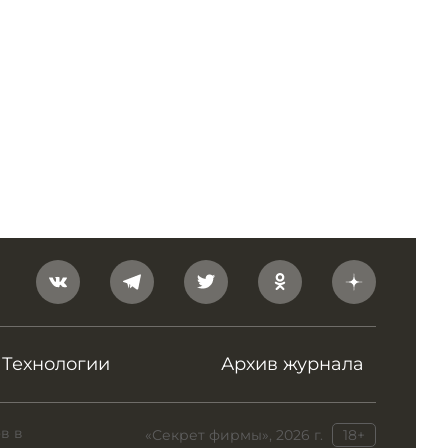
Технологии
Архив журнала
в в
«Секрет фирмы», 2026 г.
18+