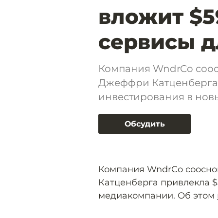
вложит $5
сервисы д
Компания WndrCo соос
Джеффри Катценберга 
инвестирования в но
Обсудить
Компания WndrCo соосно
Катценберга привлекла $
медиакомпании. Об этом