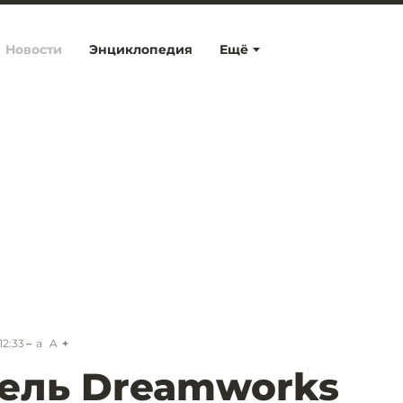
Новости
Энциклопедия
Ещё
12:33
a
A
ель Dreamworks