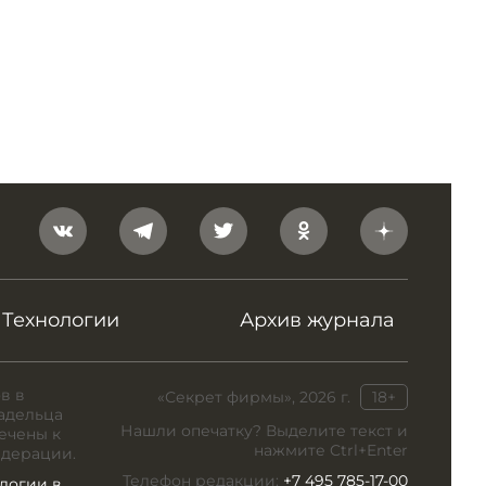
Технологии
Архив журнала
в в
«Секрет фирмы», 2026 г.
18+
адельца
Нашли опечатку? Выделите текст и
ечены к
нажмите Ctrl+Enter
едерации.
Телефон редакции:
+7 495 785-17-00
логии в