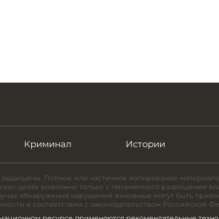
Криминал
Истории
 защищены. Полное или частичное копирование материало
ких целях возможно только с письменного разрешения вл
случае обнаружения нарушений виновные могут быть привл
нности в соответствии с законодательством Российской Ф
мационном ресурсе применяются рекомендательные техно