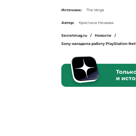
Источник:
The Verge
Автор:
Кристина Нечаева
Secretmag.ru
/
Новости
/
Sony наладила работу PlayStation N
Тольк
и ист