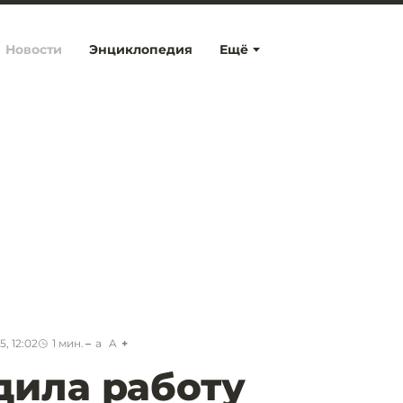
Новости
Энциклопедия
Ещё
, 12:02
1
мин.
a
A
дила работу