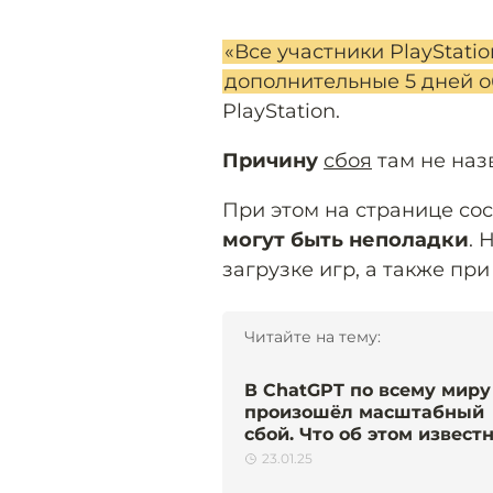
«Все участники PlayStati
дополнительные 5 дней 
PlayStation.
Причину
сбоя
там не наз
При этом на странице со
могут быть неполадки
. 
загрузке игр, а также при
Читайте на тему:
В ChatGPT по всему миру
произошёл масштабный
сбой. Что об этом извест
23.01.25