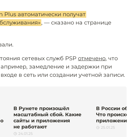
on Plus автоматически получат
обслуживания»
, — сказано на странице
вали.
стояния сетевых служб PSP
отмечено
, что
Например, замедление и задержки при
 входе в сеть или создании учетной записи.
В Рунете произошёл
В России обруш
масштабный сбой. Какие
Что происходит
но
сайты и приложения
приложением
не работают
25.01.25
24.01.25