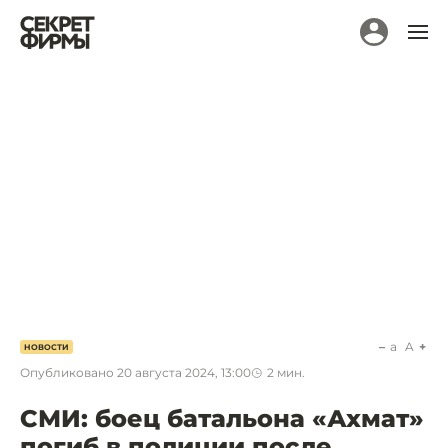
a
A
НОВОСТИ
Опубликовано
20 августа 2024, 13:00
2
мин.
СМИ: боец батальона «Ахмат»
погиб в полиции после